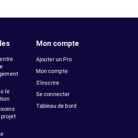
les
Mon compte
 entre
Ajouter un Pro
ne
Mon compte
agement
S’inscrire
s le
Se connecter
tion
Tableau de bord
esoins
projet
ne