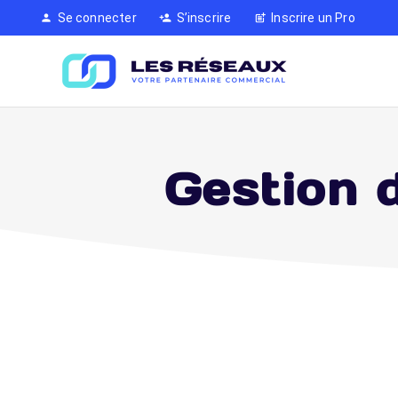
Se connecter
S’inscrire
Inscrire un Pro
person
person_add
post_add
Gestion d