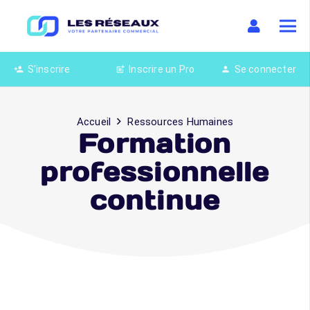
S’inscrire
Inscrire un Pro
Se connecter
person_add
post_add
person
Accueil
Ressources Humaines
Formation
professionnelle
continue