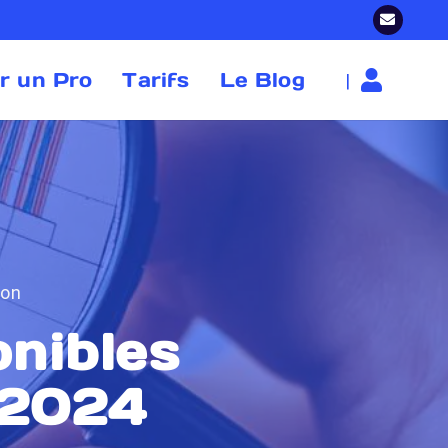
r un Pro
Tarifs
Le Blog
|
ion
onibles
 2024