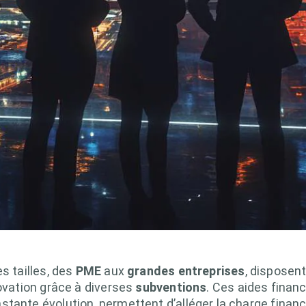
s tailles, des
PME
aux
grandes entreprises
, disposen
novation grâce à diverses
subventions
. Ces aides financ
tante évolution, permettent d’alléger la charge financ