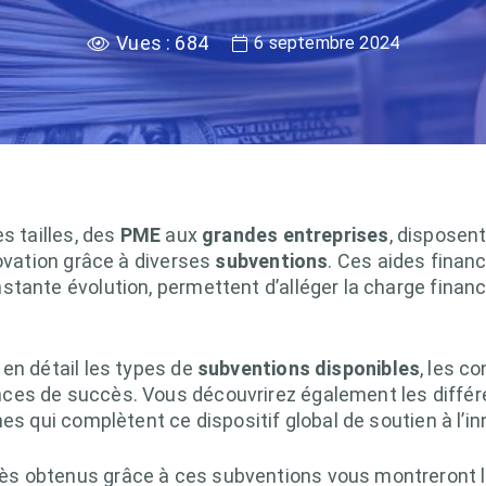
Vues :
684
6 septembre 2024
s tailles, des
PME
aux
grandes entreprises
, disposen
novation grâce à diverses
subventions
. Ces aides financ
tante évolution, permettent d’alléger la charge financ
en détail les types de
subventions disponibles
, les co
ces de succès. Vous découvrirez également les différ
es qui complètent ce dispositif global de soutien à l’in
s obtenus grâce à ces subventions vous montreront le