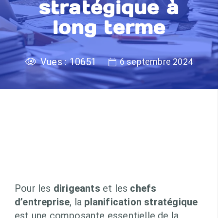
stratégique à
long terme
Vues :
10651
6 septembre 2024
Pour les
dirigeants
et les
chefs
d’entreprise
, la
planification stratégique
est une composante essentielle de la