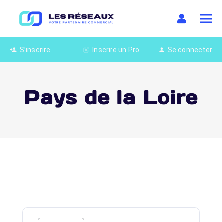
S’inscrire
Inscrire un Pro
Se connecter
person_add
post_add
person
Pays de la Loire