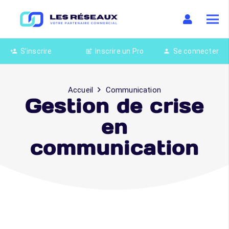
S’inscrire
Inscrire un Pro
Se connecter
person_add
post_add
person
Accueil
Communication
Gestion de crise
en
communication