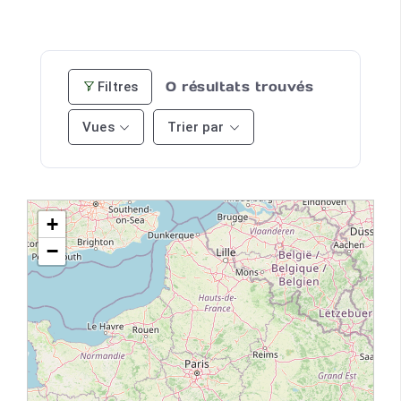
0
résultats trouvés
Filtres
Vues
Trier par
+
−