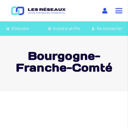
S’inscrire
Inscrire un Pro
Se connecter
person_add
post_add
person
Bourgogne-
Franche-Comté