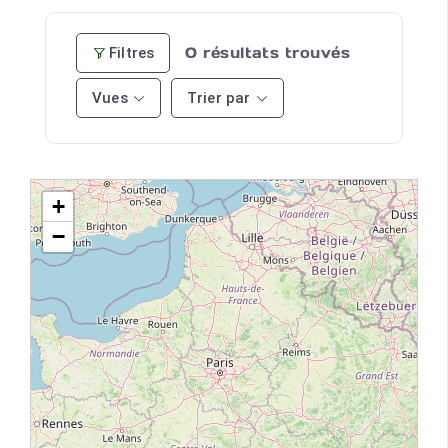
0
résultats trouvés
Filtres
Vues
Trier par
+
−