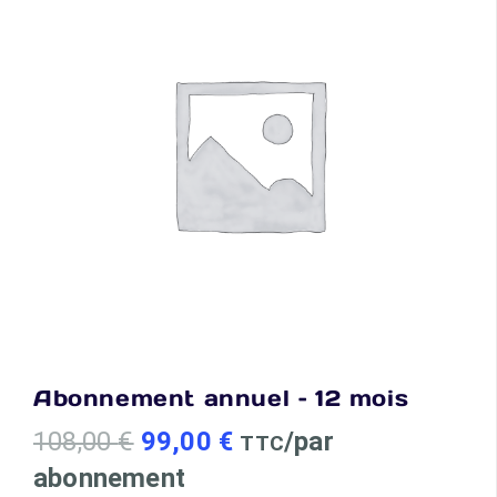
Abonnement annuel – 12 mois
Le
Le
108,00
€
99,00
€
/par
TTC
prix
prix
abonnement