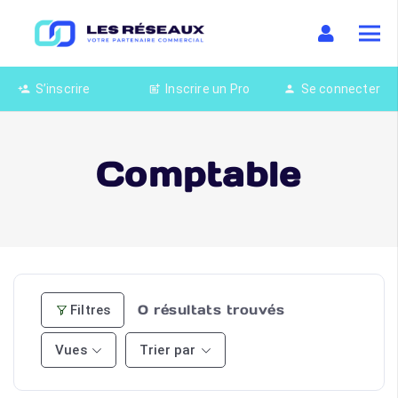
S’inscrire
Inscrire un Pro
Se connecter
person_add
post_add
person
Comptable
0
résultats trouvés
Filtres
Vues
Trier par