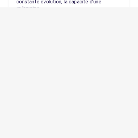
constante évolution, la capacité d’une
entreprise…
RECRUTEMENT DE TALENTS
Comment évaluer
efficacement les talents lors
du recrutement ?
Vues :
571
06/09/2024